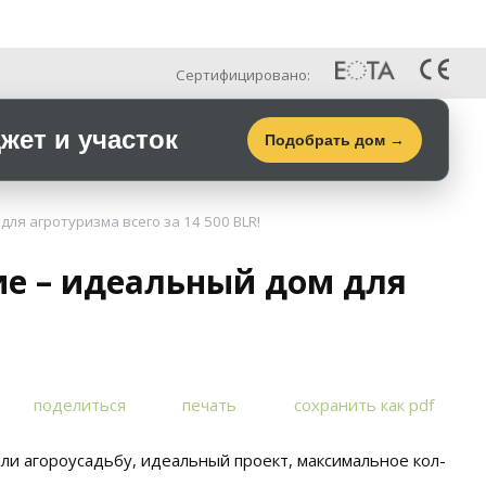
Рус
Галерея
Контакты
Сертифицировано:
ет и участок
Подобрать дом →
ля агротуризма всего за 14 500 BLR!
ие – идеальный дом для
поделиться
печать
сохранить как pdf
или агороусадьбу, идеальный проект, максимальное кол-