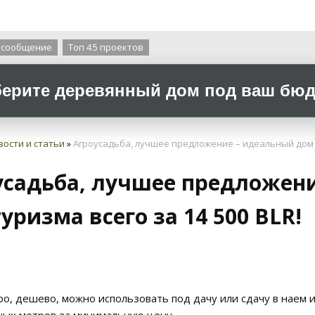
О компании
 сообщение
Топ 45 проектов
ерите деревянный дом под ваш бюдж
вости и статьи
»
Агроусадьба, лучшее предложение – идеальный дом д
усадьба, лучшее предложен
уризма всего за 14 500 BLR!
ро, дешево, можно использовать под дачу или сдачу в наем 
ных метров за минимальную цену.