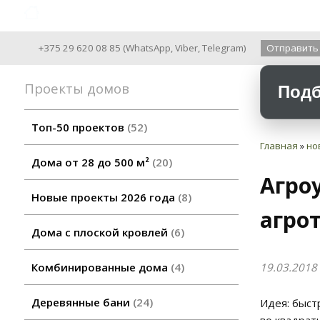
Archiline Wooden Houses since 2004
+375 29 620 08 85
(
WhatsApp
,
Viber
,
Telegram
)
Отправить
Проекты домов
Подб
Топ-50 проектов
52
Главная
»
но
Дома от 28 до 500 м²
20
Агро
Новые проекты 2026 года
8
агрот
Дома с плоской кровлей
6
19.03.2018
Комбинированные дома
4
Деревянные бани
24
Идея: быст
во квадрат