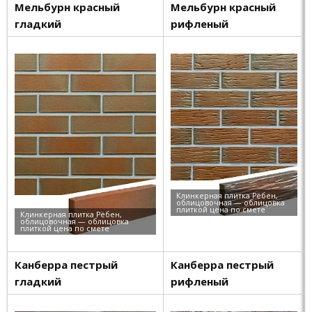
Мельбурн красный
Мельбурн красный
гладкий
рифленый
Канберра пестрый
Канберра пестрый
гладкий
рифленый