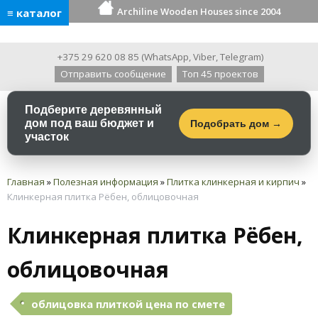
Archiline Wooden Houses since 2004
≡ каталог
+375 29 620 08 85
(
WhatsApp
,
Viber
,
Telegram
)
Отправить сообщение
Топ 45 проектов
Подберите деревянный
дом под ваш бюджет и
Подобрать дом →
участок
Главная
»
Полезная информация
»
Плитка клинкерная и кирпич
»
Клинкерная плитка Рёбен, облицовочная
Клинкерная плитка Рёбен,
облицовочная
облицовка плиткой цена по смете