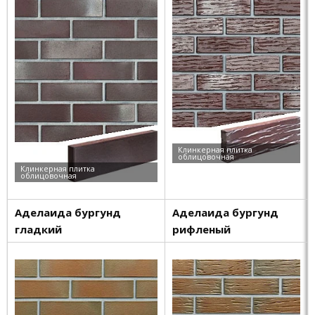
Аделаида б
ургунд
Аделаида бургунд
гладкий
рифлены
й