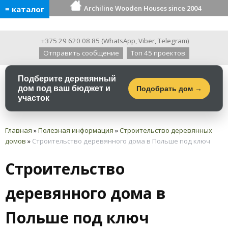
Archiline Wooden Houses since 2004
≡ каталог
+375 29 620 08 85
(
WhatsApp
,
Viber
,
Telegram
)
Отправить сообщение
Топ 45 проектов
Подберите деревянный
дом под ваш бюджет и
Подобрать дом →
участок
Главная
»
Полезная информация
»
Строительство деревянных
домов
»
Строительство деревянного дома в Польше под ключ
Строительство
деревянного дома в
Польше под ключ