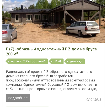
Г (Z) -образный одноэтажный Г Z дом из бруса
200 м²
проект "Г Z-подобный"
16-Д
дом зед
Рациональный проект Г Z-образного одноэтажного
дома из клееного бруса был разработан
профессиональными аттестованными архитекторами
компании. Одноэтажный брусовый Г Z-дом включает в
себя четыре просторные спальни, огромную гостиную,
просторную кухню ...
подробнее
08.01.2015