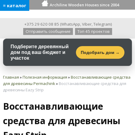
Archiline Wooden Houses since 2004
≡ каталог
+375 29 620 08 85
(
WhatsApp
,
Viber
,
Telegram
)
Отправить сообщение
Топ 45 проектов
Подберите деревянный
дом под ваш бюджет и
Подобрать дом →
участок
Главная
»
Полезная информация
»
Восстанавливающие средства
для древесины Permachink
»
Восстанавливающие средства для
древесины Eazy Strip
Восстанавливающие
средства для древесины