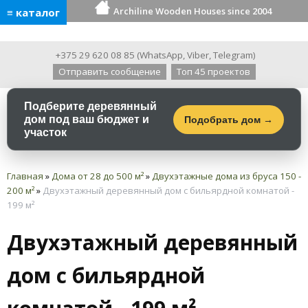
Archiline Wooden Houses since 2004
≡ каталог
+375 29 620 08 85
(
WhatsApp
,
Viber
,
Telegram
)
Отправить сообщение
Топ 45 проектов
Подберите деревянный
дом под ваш бюджет и
Подобрать дом →
участок
Главная
»
Дома от 28 до 500 м²
»
Двухэтажные дома из бруса 150 -
200 м²
»
Двухэтажный деревянный дом с бильярдной комнатой -
199 м²
Двухэтажный деревянный
дом с бильярдной