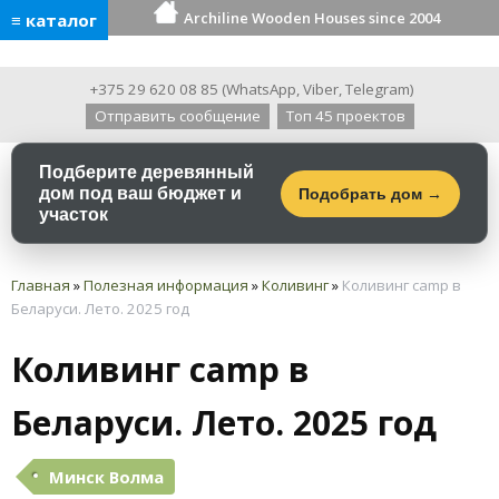
Archiline Wooden Houses since 2004
≡ каталог
+375 29 620 08 85
(
WhatsApp
,
Viber
,
Telegram
)
Отправить сообщение
Топ 45 проектов
Подберите деревянный
дом под ваш бюджет и
Подобрать дом →
участок
Главная
»
Полезная информация
»
Коливинг
»
Коливинг camp в
Беларуси. Лето. 2025 год
Коливинг camp в
Беларуси. Лето. 2025 год
Минск Волма