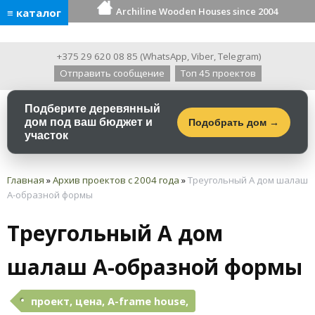
Archiline Wooden Houses since 2004
≡ каталог
+375 29 620 08 85
(
WhatsApp
,
Viber
,
Telegram
)
Отправить сообщение
Топ 45 проектов
Подберите деревянный
дом под ваш бюджет и
Подобрать дом →
участок
Главная
»
Архив проектов с 2004 года
»
Треугольный А дом шалаш
А-образной формы
Треугольный А дом
шалаш А-образной формы
проект, цена, A-frame house,