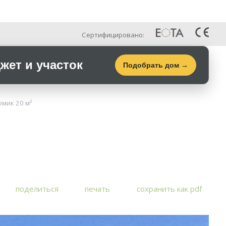
Рус
Галерея
Контакты
Сертифицировано:
ет и участок
Подобрать дом →
мик 20 м²
поделиться
печать
сохранить как pdf