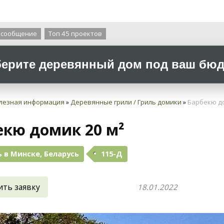
О компании
 сообщение
Топ 45 проектов
ерите деревянный дом под ваш бюдж
лезная информация
»
Деревянные грили / Гриль домики
»
Барбекю до
екю домик 20 м²
 в Минске, Беларусь
115-Д
ить заявку
18.01.2022