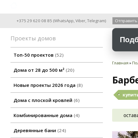
Archiline Wooden Houses since 2004
+375 29 620 08 85
(
WhatsApp
,
Viber
,
Telegram
)
Отправить
Проекты домов
Подб
Топ-50 проектов
52
Главная
»
По
Дома от 28 до 500 м²
20
Барб
Новые проекты 2026 года
8
купить
Дома с плоской кровлей
6
остав
Комбинированные дома
4
Деревянные бани
24