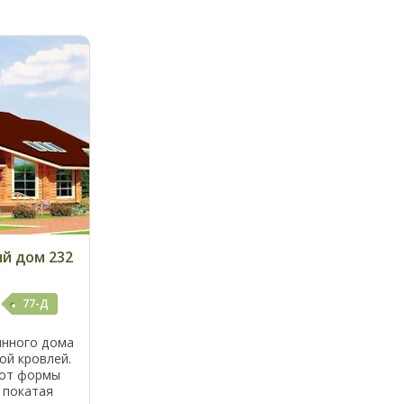
й дом 232
77-Д
янного дома
ой кровлей.
ают формы
 покатая