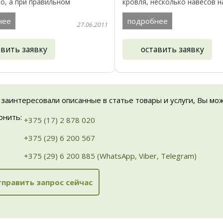
о, а при правильном
кровля, несколько навесов н
ии они способны прослужить
балконами входом в дом, с 
го. Однако, какой бы
стороны это балконы на пер
нее
подробнее
27.06.2011
 ни ...
втором ...
авить заявку
оставить заявку
 заинтересовали описанные в статье товары и услуги, Вы мо
онить:
+375 (17) 2 878 020
+375 (29) 6 200 567
+375 (29) 6 200 885 (WhatsApp, Viber, Telegram)
править запрос сейчас