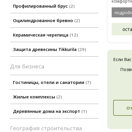
комфортн
Профилированный брус
2
исполнен
очень дол
подроб
прекрасной
Оцилиндрованное бревно
2
ост
Керамическая черепица
12
Защита древесины Tikkurila
29
Если Вас
Для бизнеса
Позв
Гостиницы, отели и санатории
7
Жилые комплексы
2
От
Деревянные дома на экспорт
1
География строительства