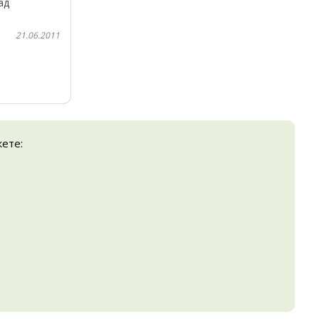
ад
другой
вом и
21.06.2011
жете: