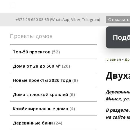
Archiline Wooden Houses since 2004
+375 29 620 08 85
(
WhatsApp
,
Viber
,
Telegram
)
Отправить
Проекты домов
Подб
Топ-50 проектов
52
Главная
»
До
Дома от 28 до 500 м²
20
Двухэ
Новые проекты 2026 года
8
Деревянны
Дома с плоской кровлей
6
Минск, ул.
Комбинированные дома
4
В разделе
на сайте 
Деревянные бани
24