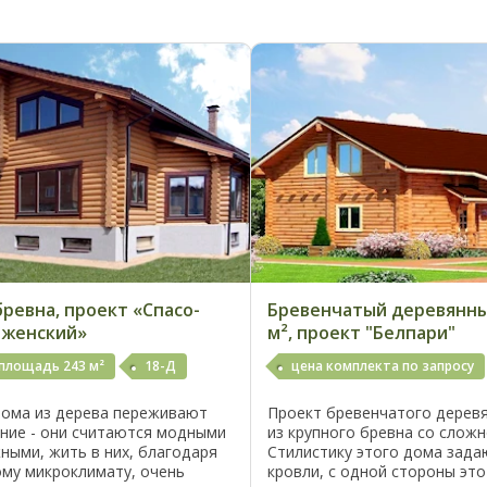
бревна, проект «Спасо-
Бревенчатый деревянны
аженский»
м², проект "Белпари"
площадь 243 м²
18-Д
цена комплекта по запросу
дома из дерева переживают
Проект бревенчатого дерев
ние - они считаются модными
из крупного бревна со сложн
ными, жить в них, благодаря
Стилистику этого дома зад
ому микроклимату, очень
кровли, с одной стороны это