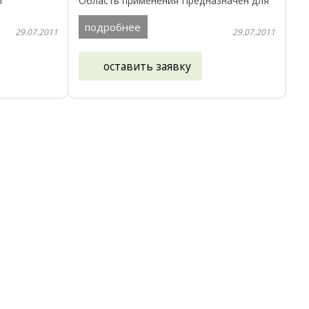
ы
Область применения Предназначен для
о от УФ-
лакировки деревянных поверхностей
ные.
внутри и вне зданий. Объекты
подробнее
29.07.2011
29.07.2011
применения ...
оставить заявку