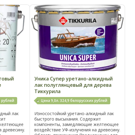
атовый
Уника Супер уретано-алкидный
е
лак полуглянцевый для дерева
Тиккурила
х рублей
Цена 9,0л. 324,9 белорусских рублей
идный лак
Износостойкий уретано-алкидный лак
жит
быстрого высыхания. Содержит
 желтеющее
компоненты, замедляющие желтеющее
а древесину.
воздействие УФ-излучения на древесину.