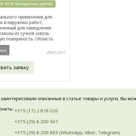
0л. 69,90 белорусских рублей
иального применения для
х и наружных работ,
аченный для замедления
смолы из сучков сквозь
ую поверхность. Область
ия Лак специального
я для внутренних и наружных
нее
29.07.2011
едназначенный для ...
авить заявку
 заинтересовали описанные в статье товары и услуги, Вы мо
онить:
+375 (17) 2 878 020
+375 (29) 6 200 567
+375 (29) 6 200 885 (WhatsApp, Viber, Telegram)