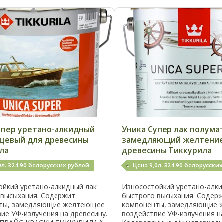
упер уретано-алкидный
Уника Супер лак полум
нцевый для древесины
замедляющий желтени
ла
древесины Тиккурила
0л. 324.90 белорусских рублей
Цена 9,0л. 324.90 белорусски
ойкий уретано-алкидный лак
Износостойкий уретано-алк
 высыхания. Содержит
быстрого высыхания. Содер
ты, замедляющие желтеющее
компоненты, замедляющие
ие УФ-излучения на древесину.
воздействие УФ-излучения н