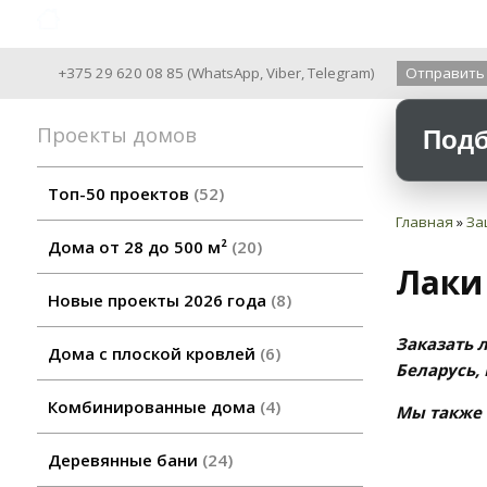
Archiline Wooden Houses since 2004
+375 29 620 08 85
(
WhatsApp
,
Viber
,
Telegram
)
Отправить
Проекты домов
Подб
Топ-50 проектов
52
Главная
»
За
Дома от 28 до 500 м²
20
Лаки
Новые проекты 2026 года
8
Заказать л
Дома с плоской кровлей
6
Беларусь, 
Комбинированные дома
4
Мы также 
Деревянные бани
24