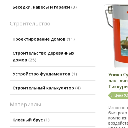
Беседки, навесы и гаражи
3
Строительство
Проектирование домов
11
Строительство деревянных
домов
25
Устройство фундаментов
1
Уника С
лак гля
Тиккури
Строительный калькулятор
4
Цена 9,
Материалы
Износост
быстрого
компонен
Клеёный брус
1
воздейств