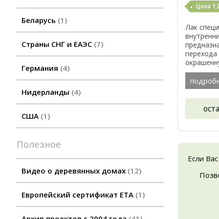
Цена 1,
Беларусь
1
Лак спец
внутренни
Страны СНГ и ЕАЭС
7
предназн
перехода 
окрашенн
Германия
4
применен
применени
подроб
работ, пр
Нидерланды
4
ост
США
1
Полезное
Если Вас
Видео о деревянных домах
12
Позв
Европейский сертификат ETA
1
Архив проектов с 2004 года
41