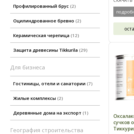
СКАЧАТЬ
СКАЧАТЬ
Профилированный брус
2
СКАЧАТЬ 
подроб
ПЕРМАЧИН
Оцилиндрованное бревно
2
ост
Керамическая черепица
12
Защита древесины Tikkurila
29
Для бизнеса
Гостиницы, отели и санатории
7
Жилые комплексы
2
Деревянные дома на экспорт
1
Оксалак
сучков 
Тиккури
География строительства