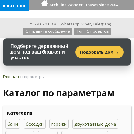
Archiline Wooden Houses since 2004
≡ каталог
+375 29 620 08 85
(
WhatsApp
,
Viber
,
Telegram
)
Отправить сообщение
Топ 45 проектов
Подберите деревянный
дом под ваш бюджет и
Подобрать дом →
участок
Главная
»
параметры
Каталог по параметрам
Категория
бани
беседки
гаражи
двухэтажные дома