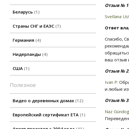
Отзыв № 1
Беларусь
1
Svetlana Us
Страны СНГ и ЕАЭС
7
Ответ вл
Спасибо, С
Германия
4
рекомендац
обращаться
Нидерланды
4
ваш отзыв 
США
1
Отзыв № 2
Ivan P:
Обра
Полезное
и любые из
Отзыв № 3
Видео о деревянных домах
12
Naz Gündog
Европейский сертификат ETA
1
Переведено
Архив проектов с 2004 года
41