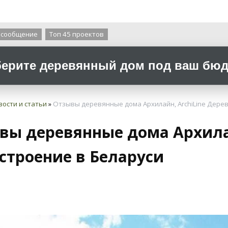
О компании
 сообщение
Топ 45 проектов
ерите деревянный дом под ваш бюдж
вости и статьи
»
Отзывы деревянные дома Архилайн, ArchiLine Дере
вы деревянные дома Архилай
строение в Беларуси