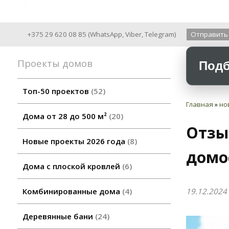
Archiline Wooden Houses since 2004
+375 29 620 08 85
(
WhatsApp
,
Viber
,
Telegram
)
Отправить
Проекты домов
Подб
Топ-50 проектов
52
Главная
»
но
Дома от 28 до 500 м²
20
Отзы
Новые проекты 2026 года
8
домо
Дома с плоской кровлей
6
19.12.2024
Комбинированные дома
4
Деревянные бани
24