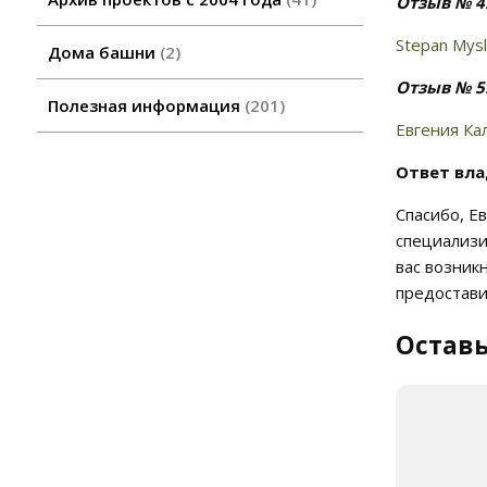
Отзыв № 4
Stepan Mysl
Дома башни
2
Отзыв № 5
Полезная информация
201
Евгения Ка
Ответ вла
Спасибо, Е
специализи
вас возник
предостави
Оставь