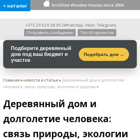
Archiline Wooden Houses since 2004
≡ каталог
+375 29 620 08 85
(
WhatsApp
,
Viber
,
Telegram
)
Отправить сообщение
Топ 45 проектов
Подберите деревянный
дом под ваш бюджет и
Подобрать дом →
участок
Главная
»
новости и статьи
»
Деревянный дом и долголетие
человека: связь природы, экологии и здоровья
Деревянный дом и
долголетие человека:
связь природы, экологии