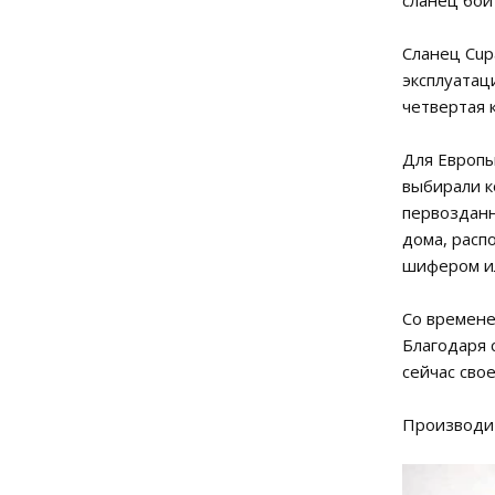
сланец бои
Сланец Cup
эксплуатац
четвертая 
Для Европы
выбирали к
первозданн
дома, расп
шифером и
Со времене
Благодаря 
сейчас сво
Производит