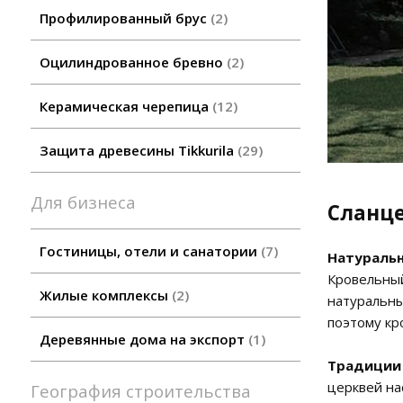
Профилированный брус
2
Оцилиндрованное бревно
2
Керамическая черепица
12
Защита древесины Tikkurila
29
Для бизнеса
Сланце
Гостиницы, отели и санатории
7
Натуральн
Кровельный
Жилые комплексы
2
натуральны
поэтому кр
Деревянные дома на экспорт
1
Традиции 
церквей на
География строительства