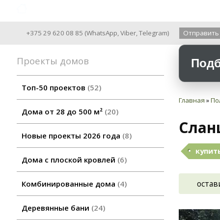
Archiline Wooden Houses since 2004
+375 29 620 08 85
(
WhatsApp
,
Viber
,
Telegram
)
Отправить
Проекты домов
Подб
Топ-50 проектов
52
Главная
»
По
Дома от 28 до 500 м²
20
Слан
Новые проекты 2026 года
8
купить
Дома с плоской кровлей
6
остав
Комбинированные дома
4
Деревянные бани
24