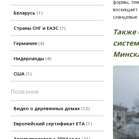
формы, тем
восхищает 
Беларусь
1
сланцевые 
Страны СНГ и ЕАЭС
7
Также 
систем
Германия
4
Минска
Нидерланды
4
США
1
Полезное
Видео о деревянных домах
12
Европейский сертификат ETA
1
Архив проектов с 2004 года
41