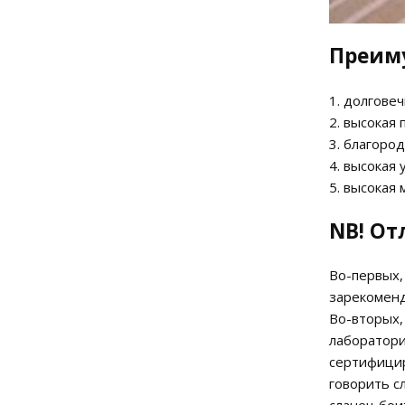
Преим
1. долговеч
2. высокая
3. благоро
4. высокая
5. высокая
NB! От
Во-первых,
зарекоменд
Во-вторых,
лаборатори
сертифицир
говорить с