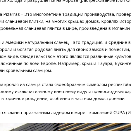
тся холода и разрушается на морозе (растрескивание плитки,
a Pizarras – Это многолетние традиции производства, пров
ии сланцевой плитки, на многих крышах домов, Кровлях исто
кровельная сланцевая плитка в мире, произведена в Испании 
 и Америки натуральный сланец - это традиция. В Средние 
ороли и богатая родовая знать для своих замков и поместий
ом виде. Свидетельством этого являются различные культов
оложенные по всей Европе. Например, крыши Тауэра, Букин
ли кровельным сланцом.
м кровля из сланца стала своеобразным символом респектабел
своему исключительному внешнему виду и превосходным хар
е вторичное рождение, особенно в частном домостроении.
ся сланец признанным лидером в мире - компанией CUPA (Ис