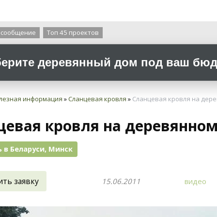
О компании
 сообщение
Топ 45 проектов
ерите деревянный дом под ваш бюдж
лезная информация
»
Сланцевая кровля
»
Сланцевая кровля на дер
цевая кровля на деревянно
 в Беларуси, Минск
ить заявку
15.06.2011
видео