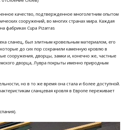
 отслоение слоев)
еренное качество, подтвержденное многолетним опытом
рических сооружений, во многих странах мира. Каждая
на фабриках Cupa Pizarras
века сланец, был элитным кровельным материалом, его
, которые до сих пор сохранили каменную кровлю в
ые сооружения, дворцы, замки и, конечно же, частные
гемского дворца, Лувра покрыты именно природным
ьности, но в то же время она стала и более доступной.
актеристикам сланцевая кровля в Европе переживает
пания).