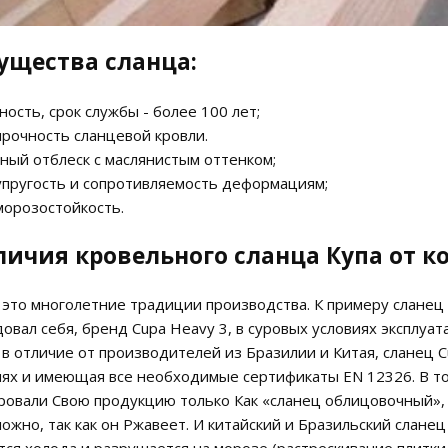
ущества сланца:
ность, срок службы - более 100 лет;
 прочность сланцевой кровли.
дный отблеск с маслянистым оттенком;
 упругость и сопротивляемость деформациям;
 морозостойкость.
личия кровельного сланца Купа от к
 это многолетние традиции производства. К примеру сланец 
овал себя, бренд Cupa Heavy 3, в суровых условиях эксплуа
 в отличие от производителей из Бразилии и Китая, сланец C
ях и имеющая все необходимые сертификаты EN 12326. В то
овали Свою продукцию только Как «сланец облицовочный», а 
ложно, так как он Ржавеет. И китайский и Бразильский слан