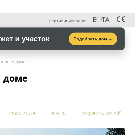
Рус
Галерея
Контакты
Сертифицировано:
ет и участок
Подобрать дом →
евянном доме
м доме
поделиться
печать
сохранить как pdf