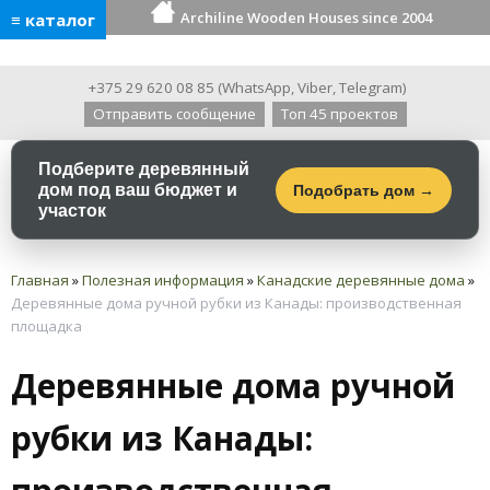
Archiline Wooden Houses since 2004
≡ каталог
+375 29 620 08 85
(
WhatsApp
,
Viber
,
Telegram
)
Отправить сообщение
Топ 45 проектов
Подберите деревянный
дом под ваш бюджет и
Подобрать дом →
участок
Главная
»
Полезная информация
»
Канадские деревянные дома
»
Деревянные дома ручной рубки из Канады: производственная
площадка
Деревянные дома ручной
рубки из Канады: