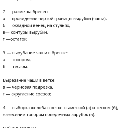
2 — разметка бревен:
а — проведение чертой границы вырубки (чаши),
б — окладной венец на стульях,
в— контуры вырубки,
г —остаток;
3 — вырубание чаши в бревне:
а — топором,
б — теслом.
Вырезание чаши в ветке:
в — черновая подрезка,
г — скругление срезов;
4 — выборка желоба в ветке стамеской (а) и теслом (б),
нанесение топором поперечных зарубок (в).