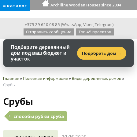
Archiline Wooden Houses since 2004
≡ каталог
+375 29 620 08 85
(
WhatsApp
,
Viber
,
Telegram
)
Отправить сообщение
Топ 45 проектов
Подберите деревянный
дом под ваш бюджет и
Подобрать дом →
участок
Главная
»
Полезная информация
»
Виды деревянных домов
»
Срубы
Срубы
способы рубки сруба
оставить заявку
20.05.2016