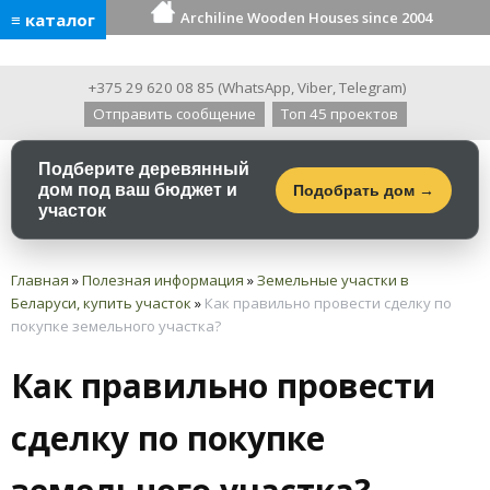
Archiline Wooden Houses since 2004
≡ каталог
+375 29 620 08 85
(
WhatsApp
,
Viber
,
Telegram
)
Отправить сообщение
Топ 45 проектов
Подберите деревянный
дом под ваш бюджет и
Подобрать дом →
участок
Главная
»
Полезная информация
»
Земельные участки в
Беларуси, купить участок
»
Как правильно провести сделку по
покупке земельного участка?
Как правильно провести
сделку по покупке