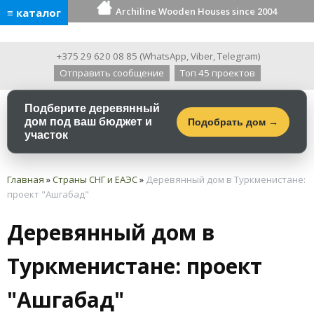
Archiline Wooden Houses since 2004
≡ каталог
+375 29 620 08 85
(
WhatsApp
,
Viber
,
Telegram
)
Отправить сообщение
Топ 45 проектов
Подберите деревянный
дом под ваш бюджет и
Подобрать дом →
участок
Главная
»
Страны СНГ и ЕАЭС
»
Деревянный дом в Туркменистане:
проект "Ашгабад"
Деревянный дом в
Туркменистане: проект
"Ашгабад"