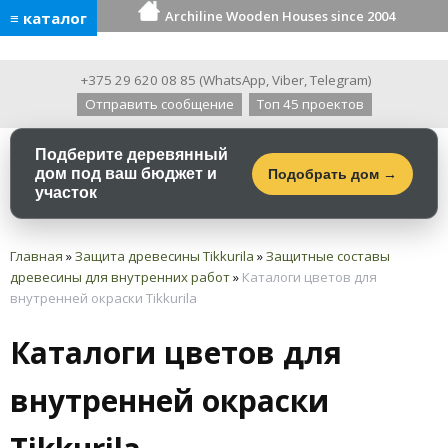
Archiline Wooden Houses since 2004
≡ каталог
+375 29 620 08 85
(
WhatsApp
,
Viber
,
Telegram
)
Отправить сообщение
Топ 45 проектов
Подберите деревянный
дом под ваш бюджет и
Подобрать дом →
участок
Главная
»
Защита древесины Tikkurila
»
Защитные составы
древесины для внутренних работ
»
Каталоги цветов для
внутренней окраски Tikkurila
Каталоги цветов для
внутренней окраски