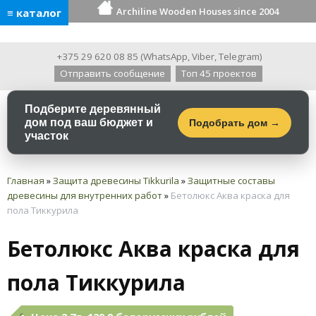
Archiline Wooden Houses since 2004
≡ каталог
+375 29 620 08 85
(
WhatsApp
,
Viber
,
Telegram
)
Отправить сообщение
Топ 45 проектов
Подберите деревянный
дом под ваш бюджет и
Подобрать дом →
участок
Главная
»
Защита древесины Tikkurila
»
Защитные составы
древесины для внутренних работ
»
Бетолюкс Аква краска для
пола Тиккурила
Бетолюкс Аква краска для
пола Тиккурила