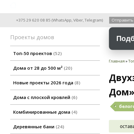
Archiline Wooden Houses since 2004
+375 29 620 08 85
(
WhatsApp
,
Viber
,
Telegram
)
Отправить
Проекты домов
Подб
Топ-50 проектов
52
Главная
»
То
Дома от 28 до 500 м²
20
Двух
Новые проекты 2026 года
8
Дом»
Дома с плоской кровлей
6
белог
Комбинированные дома
4
остав
Деревянные бани
24