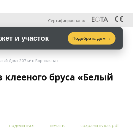
Рус
Галерея
Контакты
Сертифицировано:
ет и участок
Подобрать дом →
лый Дом» 207 м² в Боровлянах
 клееного бруса «Белый
поделиться
печать
сохранить как pdf