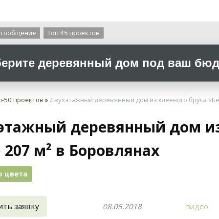
О компании
 сообщение
Топ 45 проектов
ерите деревянный дом под ваш бюдж
п-50 проектов
»
Двухэтажный деревянный дом из клееного бруса «Бе
этажный деревянный дом из
 207 м² в Боровлянах
о цвета
ить заявку
08.05.2018
видео