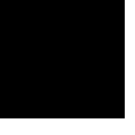
....................