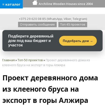
Archiline Wooden Houses since 2004
≡ каталог
+375 29 620 08 85
(
WhatsApp
,
Viber
,
Telegram
)
Отправить сообщение
Топ 45 проектов
Подберите деревянный
дом под ваш бюджет и
Подобрать дом →
участок
Главная
»
Топ-50 проектов
»
Проект деревянного дома из
клееного бруса на экспорт в горы Алжира
Проект деревянного дома
из клееного бруса на
экспорт в горы Алжира