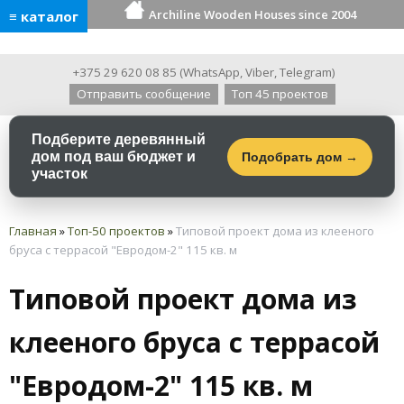
Archiline Wooden Houses since 2004
≡ каталог
+375 29 620 08 85
(
WhatsApp
,
Viber
,
Telegram
)
Отправить сообщение
Топ 45 проектов
Подберите деревянный
дом под ваш бюджет и
Подобрать дом →
участок
Главная
»
Топ-50 проектов
»
Типовой проект дома из клееного
бруса с террасой "Евродом-2" 115 кв. м
Типовой проект дома из
клееного бруса с террасой
"Евродом-2" 115 кв. м