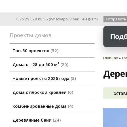
Archiline Wooden Houses since 2004
+375 29 620 08 85
(
WhatsApp
,
Viber
,
Telegram
)
Отправить
Проекты домов
Подб
Топ-50 проектов
52
Главная
»
То
Дома от 28 до 500 м²
20
Дере
Новые проекты 2026 года
8
Дома с плоской кровлей
6
остав
Комбинированные дома
4
Деревянные бани
24