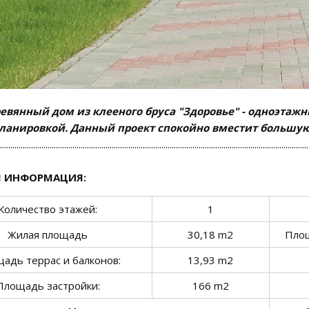
евянный дом из клееного бруса "Здоровье" - одноэтаж
ланировкой. Данный проект спокойно вместит большую 
.....................................................................................................................................................
 ИНФОРМАЦИЯ:
Количество этажей:
1
Жилая площадь
30,18 m2
Площ
адь террас и балконов:
13,93 m2
Площадь застройки:
166 m2