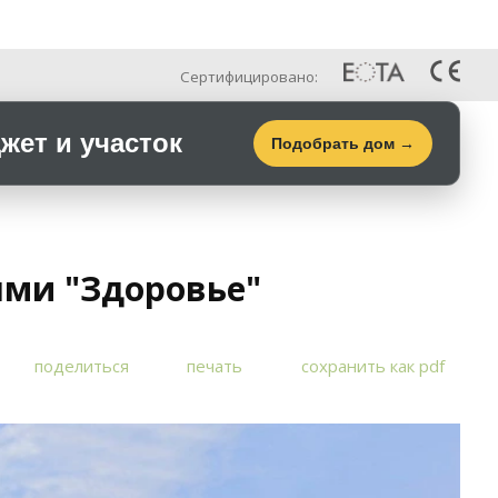
Рус
Галерея
Контакты
Сертифицировано:
ет и участок
Подобрать дом →
ями "Здоровье"
поделиться
печать
сохранить как pdf