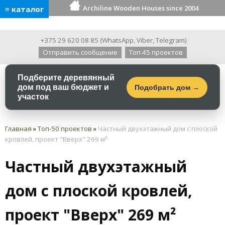
Archiline Wooden Houses since 2004
≡ каталог
+375 29 620 08 85
(
WhatsApp
,
Viber
,
Telegram
)
Отправить сообщение
Топ 45 проектов
Подберите деревянный
дом под ваш бюджет и
Подобрать дом →
участок
Главная
»
Топ-50 проектов
»
Частный двухэтажный дом с плоской
кровлей, проект "Вверх" 269 м²
Частный двухэтажный
дом с плоской кровлей,
проект "Вверх" 269 м²