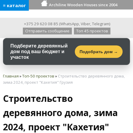
Archiline Wooden Houses since 2004
≡ каталог
+375 29 620 08 85
(
WhatsApp
,
Viber
,
Telegram
)
Отправить сообщение
Топ 45 проектов
Подберите деревянный
дом под ваш бюджет и
Подобрать дом →
участок
Главная
»
Топ-50 проектов
»
Строительство деревянного дома,
зима 2024, проект "Кахетия" Грузия
Строительство
деревянного дома, зима
2024, проект "Кахетия"