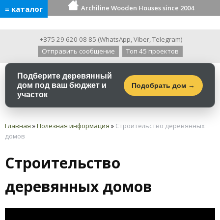
Archiline Wooden Houses since 2004
≡ каталог
+375 29 620 08 85
(
WhatsApp
,
Viber
,
Telegram
)
Отправить сообщение
Топ 45 проектов
Подберите деревянный
дом под ваш бюджет и
Подобрать дом →
участок
Главная
»
Полезная информация
»
Строительство деревянных
домов
Строительство
деревянных домов