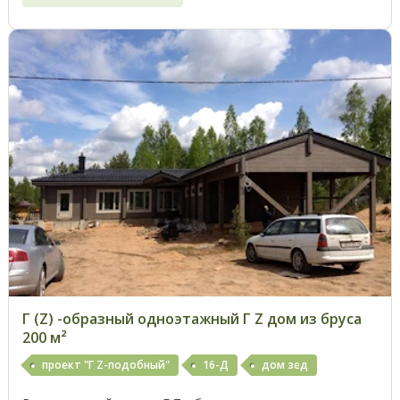
Г (Z) -образный одноэтажный Г Z дом из бруса
200 м²
проект "Г Z-подобный"
16-Д
дом зед