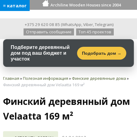
Archiline Wooden Houses since 2004
≡ каталог
+375 29 620 08 85
(
WhatsApp
,
Viber
,
Telegram
)
Отправить сообщение
Топ 45 проектов
Подберите деревянный
дом под ваш бюджет и
Подобрать дом →
участок
Главная
»
Полезная информация
»
Финские деревянные дома
»
Финский деревянный дом Velaatta 169 м²
Финский деревянный дом
Velaatta 169 м²