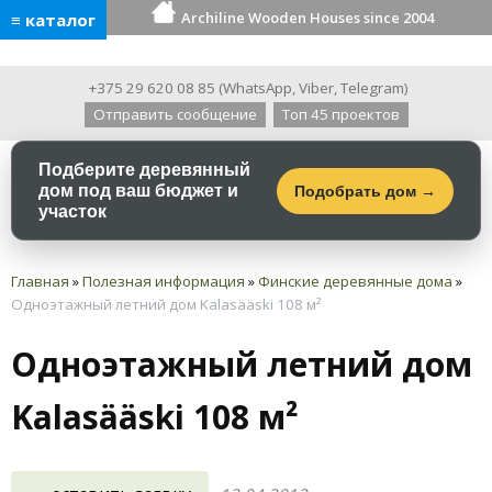
Archiline Wooden Houses since 2004
≡ каталог
+375 29 620 08 85
(
WhatsApp
,
Viber
,
Telegram
)
Отправить сообщение
Топ 45 проектов
Подберите деревянный
дом под ваш бюджет и
Подобрать дом →
участок
Главная
»
Полезная информация
»
Финские деревянные дома
»
Одноэтажный летний дом Kalasääski 108 м²
Одноэтажный летний дом
Kalasääski 108 м²