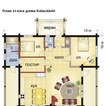
План этажа дома Kalasääski