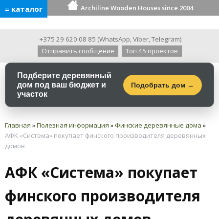
Archiline Wooden Houses since 2004
≡ каталог
+375 29 620 08 85
(
WhatsApp
,
Viber
,
Telegram
)
Отправить сообщение
Топ 45 проектов
Подберите деревянный
дом под ваш бюджет и
Подобрать дом →
участок
Главная
»
Полезная информация
»
Финские деревянные дома
»
АФК «Система» покупает финского производителя деревянных
домов
АФК «Система» покупает
финского производителя