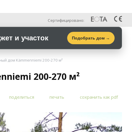
Рус
Галерея
Контакты
Сертифицировано:
ет и участок
Подобрать дом →
ый дом Kämmenniemi 200-270 м²
niemi 200-270 м²
поделиться
печать
сохранить как pdf