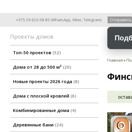
Archiline Wooden Houses since 2004
+375 29 620 08 85
(
WhatsApp
,
Viber
,
Telegram
)
Отправить
Проекты домов
Подб
Топ-50 проектов
52
Главная
»
По
Дома от 28 до 500 м²
20
Финс
Новые проекты 2026 года
8
Дома с плоской кровлей
6
остав
Комбинированные дома
4
Деревянные бани
24