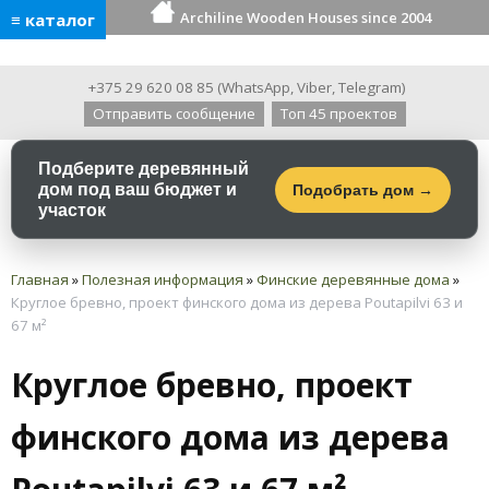
Archiline Wooden Houses since 2004
≡ каталог
+375 29 620 08 85
(
WhatsApp
,
Viber
,
Telegram
)
Отправить сообщение
Топ 45 проектов
Подберите деревянный
дом под ваш бюджет и
Подобрать дом →
участок
Главная
»
Полезная информация
»
Финские деревянные дома
»
Круглое бревно, проект финского дома из дерева Poutapilvi 63 и
67 м²
Круглое бревно, проект
финского дома из дерева