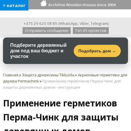
Archiline Wooden Houses since 2004
≡ каталог
+375 29 620 08 85
(
WhatsApp
,
Viber
,
Telegram
)
Отправить сообщение
Топ 45 проектов
Подберите деревянный
дом под ваш бюджет и
Подобрать дом →
участок
Главная
»
Защита древесины Tikkurila
»
Акриловые герметики для
дерева Permachink
»
Применение герметиков Перма-Чинк для
защиты деревянных домов - инструкция
Применение герметиков
Перма-Чинк для защиты