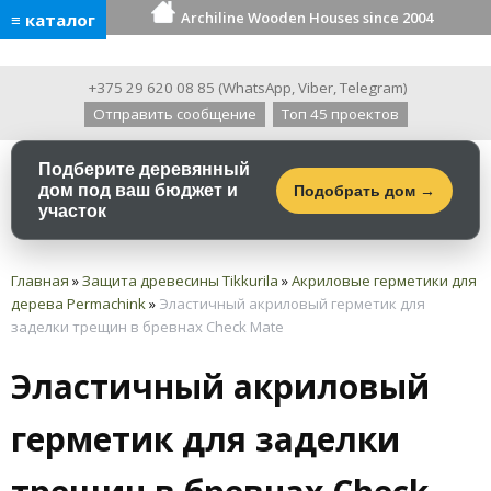
Archiline Wooden Houses since 2004
≡ каталог
+375 29 620 08 85
(
WhatsApp
,
Viber
,
Telegram
)
Отправить сообщение
Топ 45 проектов
Подберите деревянный
дом под ваш бюджет и
Подобрать дом →
участок
Главная
»
Защита древесины Tikkurila
»
Акриловые герметики для
дерева Permachink
»
Эластичный акриловый герметик для
заделки трещин в бревнах Check Mate
Эластичный акриловый
герметик для заделки