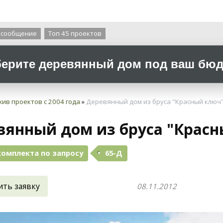
О компании
 сообщение
Топ 45 проектов
ерите деревянный дом под ваш бюдж
хив проектов с 2004 года
»
Деревянный дом из бруса "Красный ключ"
вянный дом из бруса "Красн
комплекта по запросу
65-Д
ить заявку
08.11.2012