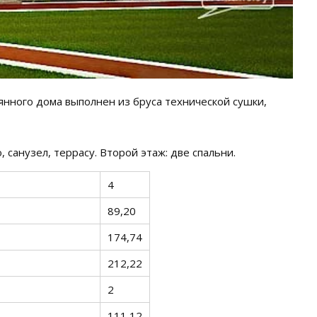
нного дома выполнен из бруса технической сушки,
санузел, террасу. Второй этаж: две спальни.
4
89,20
174,74
212,22
2
111,12