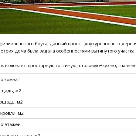
филированного бруса, данный проект двухуровневого деревя
етрия дома была задана особенностями вытянутого участка.
ж включает: просторную гостиную, столовую+кухню, спальню, 
во комнат
ощадь, м2
ощадь, м2
кровли, м2
во этажей
первого этажа, м2