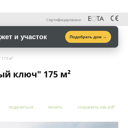
Рус
Галерея
Контакты
Сертифицировано:
ет и участок
Подобрать дом →
 175 м²
ый ключ" 175 м²
поделиться
печать
сохранить как pdf