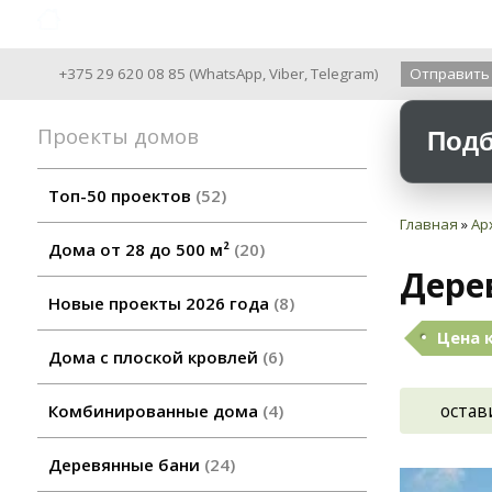
Archiline Wooden Houses since 2004
+375 29 620 08 85
(
WhatsApp
,
Viber
,
Telegram
)
Отправить
Проекты домов
Подб
Топ-50 проектов
52
Главная
»
Ар
Дома от 28 до 500 м²
20
Дере
Новые проекты 2026 года
8
Цена 
Дома с плоской кровлей
6
остав
Комбинированные дома
4
Деревянные бани
24