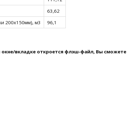
63,62
ки 200х150мм), м3
96,1
м окне/вкладке откроется флэш-файл, Вы сможете