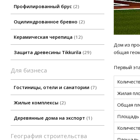
Профилированный брус
2
Оцилиндрованное бревно
2
Керамическая черепица
12
Дом из про
общая геом
Защита древесины Tikkurila
29
Первый эта
Для бизнеса
Количест
Гостиницы, отели и санатории
7
Жилая пл
Жилые комплексы
2
Общая пл
Площадь 
Деревянные дома на экспорт
1
Количест
География строительства
Площадь 