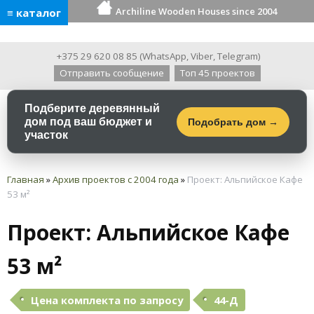
Archiline Wooden Houses since 2004
≡ каталог
+375 29 620 08 85
(
WhatsApp
,
Viber
,
Telegram
)
Отправить сообщение
Топ 45 проектов
Подберите деревянный
дом под ваш бюджет и
Подобрать дом →
участок
Главная
»
Архив проектов с 2004 года
»
Проект: Альпийское Кафе
53 м²
Проект: Альпийское Кафе
53 м²
Цена комплекта по запросу
44-Д