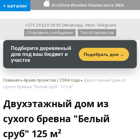
Archiline Wooden Houses since 2004
≡ каталог
+375 29 620 08 85
(
WhatsApp
,
Viber
,
Telegram
)
Отправить сообщение
Топ 45 проектов
Подберите деревянный
дом под ваш бюджет и
Подобрать дом →
участок
Главная
»
Архив проектов с 2004 года
»
Двухэтажный дом из
сухого бревна "Белый сруб" 125 м²
Двухэтажный дом из
сухого бревна "Белый
сруб" 125 м²