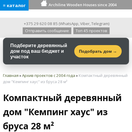
Archiline Wooden Houses since 2004
≡ каталог
+375 29 620 08 85
(
WhatsApp
,
Viber
,
Telegram
)
Отправить сообщение
Топ 45 проектов
Подберите деревянный
дом под ваш бюджет и
Подобрать дом →
участок
Главная
»
Архив проектов с 2004 года
»
Компактный деревянный
дом "Кемпинг хаус" из бруса 28 м²
Компактный деревянный
дом "Кемпинг хаус" из
бруса 28 м²