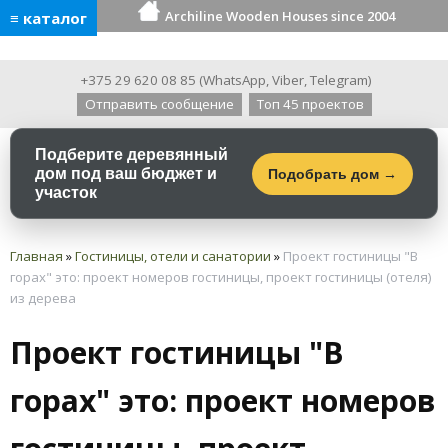
Archiline Wooden Houses since 2004
≡ каталог
+375 29 620 08 85
(
WhatsApp
,
Viber
,
Telegram
)
Отправить сообщение
Топ 45 проектов
Подберите деревянный
дом под ваш бюджет и
Подобрать дом →
участок
Главная
»
Гостиницы, отели и санатории
»
Проект гостиницы "В
горах" это: проект номеров гостиницы, проект гостиницы (отеля)
из дерева
Проект гостиницы "В
горах" это: проект номеров