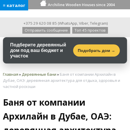
Archiline Wooden Houses since 2004
≡ каталог
+375 29 620 08 85
(
WhatsApp
,
Viber
,
Telegram
)
Отправить сообщение
Топ 45 проектов
Подберите деревянный
дом под ваш бюджет и
Подобрать дом →
участок
Главная
»
Деревянные бани
»
Баня от компании Архилайн в
Дубае, ОАЭ: деревянная архитектура для отдыха, здоровья и
частной роскоши
Баня от компании
Архилайн в Дубае, ОАЭ: