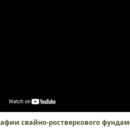
рафии
свайно-ростверкового
фундаме