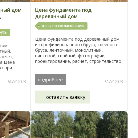
нный дом
Цена фундамента под
,
деревянный дом
цены по согласованию
русь
Цена фундамента под деревянный дом
из профилированного бруса, клееного
 дом
бруса, ленточный, монолитный,
тный,
винтовой, свайный, фотографии,
асчет,
проектирование, расчет, строительство
на Цена
— гибкие цены Цена фундамента,
от при
стоимость работ при строительства
 Тел: +375
фундаментов: ...
бых
подробнее
16.06.2015
12.06.2015
оставить заявку