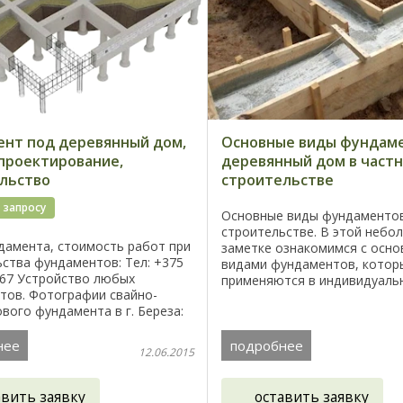
нт под деревянный дом,
Основные виды фундам
 проектирование,
деревянный дом в част
льство
строительстве
 запросу
Основные виды фундаментов
строительстве. В этой небо
дамента, стоимость работ при
заметке ознакомимся с осн
ства фундаментов: Тел: +375
видами фундаментов, котор
 67 Устройство любых
применяются в индивидуаль
тов. Фотографии свайно-
строительстве дома, дачи, г
вого фундамента в г. Береза:
других сооружений на своем
ным по соотношению
участке. Цена ...
, надёжность, качество
нее
подробнее
12.06.2015
 ...
авить заявку
оставить заявку