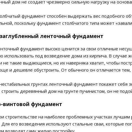
нный дом не создает чрезмерно сильную нагрузку на основа
олбчатый фундамент способен выдержать вес подобного объе
льной, поскольку фундамент столбчатого типа может «завал
озаглубленный ленточный фундамент
нточный фундамент высоко ценится за свои отличные несущи
о использовать под возведение дома из кирпича. В случае
и не такие выдающиеся, но их наверняка хватит, чтобы пост
още и дешевле обустроить. От обычного он отличается тем, ч
а нестабильных грунтах ленточный фундамент покажет себя з
 строить деревянный дом на грунте пучинистом, он не подо
но-винтовой фундамент
ри строительстве на наиболее проблемных участках лучшим
 Для его возведения используют стальные сваи, которые погр
ем возводят саму жилую постройку.