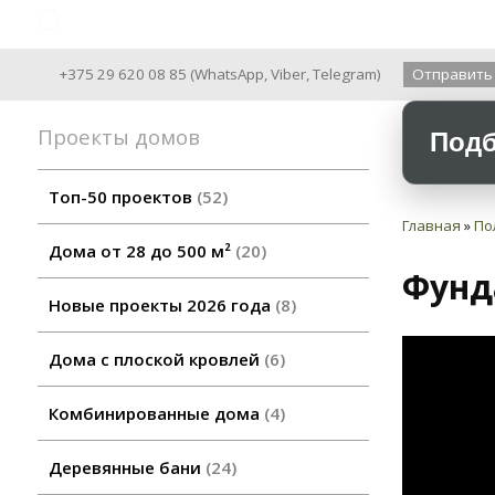
Archiline Wooden Houses since 2004
+375 29 620 08 85
(
WhatsApp
,
Viber
,
Telegram
)
Отправить
Проекты домов
Подб
Топ-50 проектов
52
Главная
»
По
Дома от 28 до 500 м²
20
Фунд
Новые проекты 2026 года
8
Дома с плоской кровлей
6
Комбинированные дома
4
Деревянные бани
24