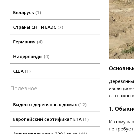
Беларусь
1
Страны СНГ и ЕАЭС
7
Германия
4
Нидерланды
4
Основны
США
1
Деревянные
Полезное
изоляционн
его важно 
Видео о деревянных домах
12
1. Обык
Европейский сертификат ETA
1
К этому ва
не требует
Архив проектов с 2004 года
41