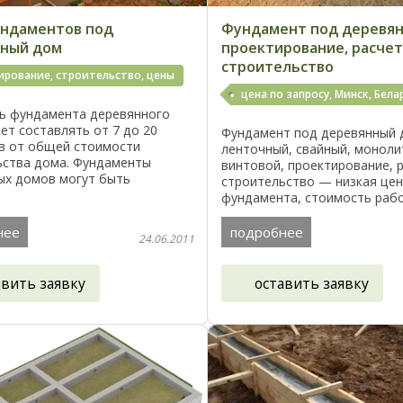
ндаментов под
Фундамент под деревя
нный дом
проектирование, расчет
строительство
ирование, строительство, цены
цена по запросу, Минск, Бела
ь фундамента деревянного
т составлять от 7 до 20
Фундамент под деревянный
в от общей стоимости
ленточный, свайный, моноли
ьства дома. Фундаменты
винтовой, проектирование, р
ых домов могут быть
строительство — низкая це
е, ленточные и свайные -
фундамента, стоимость раб
исит от особенностей грунта
строительства фундаментов:
. Столбчатый ...
29 620 05 67 Устройство лю
нее
подробнее
24.06.2011
фундаментов. ...
авить заявку
оставить заявку