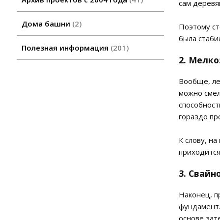
сам деревя
Дома башни
2
Поэтому ст
была стаби
Полезная информация
201
2. Мелк
Вообще, ле
можно смел
способност
гораздо пр
К слову, н
приходится
3. Свай
Наконец, п
фундамент.
основе зат