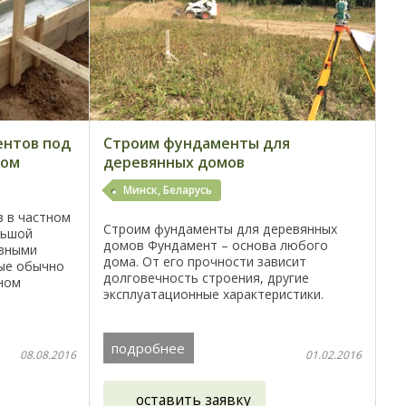
ентов под
Строим фундаменты для
ном
деревянных домов
Минск, Беларусь
 в частном
Строим фундаменты для деревянных
льшой
домов Фундамент – основа любого
овными
дома. От его прочности зависит
ые обычно
долговечность строения, другие
ном
эксплуатационные характеристики.
аража и
Жилые дома в Беларуси возводят из
 земельном
самых разных материалов – кирпича,
силикатных блоков, ...
подробнее
08.08.2016
01.02.2016
оставить заявку