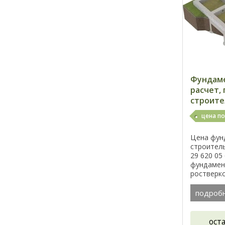
Фундаме
расчет,
строите
цена по
Цена фун
строитель
29 620 05
фундамен
ростверко
Оптималь
стоимость
подроб
безусловно
ост