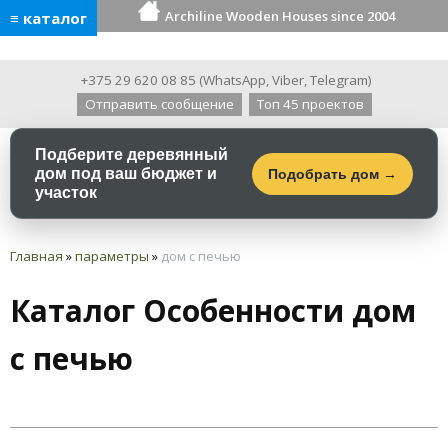
Archiline Wooden Houses since 2004
≡ каталог
+375 29 620 08 85
(
WhatsApp
,
Viber
,
Telegram
)
Отправить сообщение
Топ 45 проектов
Подберите деревянный
дом под ваш бюджет и
Подобрать дом →
участок
Главная
»
параметры
»
дом с печью
Каталог Особенности дом
с печью