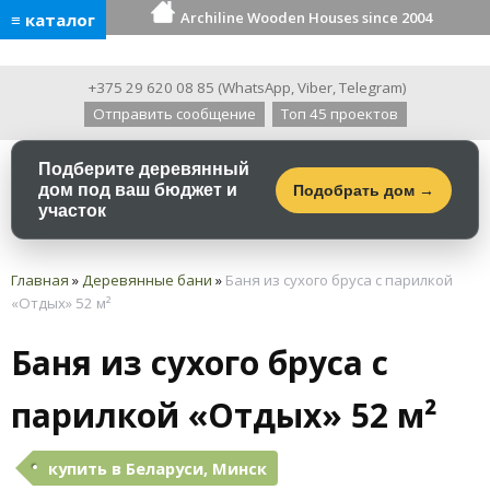
Archiline Wooden Houses since 2004
≡ каталог
+375 29 620 08 85
(
WhatsApp
,
Viber
,
Telegram
)
Отправить сообщение
Топ 45 проектов
Подберите деревянный
дом под ваш бюджет и
Подобрать дом →
участок
Главная
»
Деревянные бани
»
Баня из сухого бруса с парилкой
«Отдых» 52 м²
Баня из сухого бруса с
парилкой «Отдых» 52 м²
купить в Беларуси, Минск