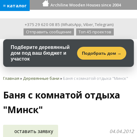
Archiline Wooden Houses since 2004
≡ каталог
+375 29 620 08 85
(
WhatsApp
,
Viber
,
Telegram
)
Отправить сообщение
Топ 45 проектов
Подберите деревянный
дом под ваш бюджет и
Подобрать дом →
участок
Главная
»
Деревянные бани
»
Баня с комнатой отдыха "Минск"
Баня с комнатой отдыха
"Минск"
оставить заявку
04.04.2012