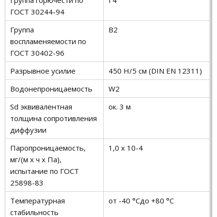
ГОСТ 30244-94
Группа
В2
воспламеняемости по
ГОСТ 30402-96
Разрывное усилие
450 Н/5 cм (DIN EN 12311)
Водонепроницаемость
W2
Sd эквивалентная
ок. 3 м
толщина сопротивления
диффузии
Паропроницаемость,
1,0 х 10-4
мг/(м х ч х Па),
испытание по ГОСТ
25898-83
Температурная
от -40 °Cдо +80 °C
стабильность