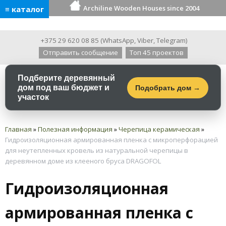
Archiline Wooden Houses since 2004
≡ каталог
+375 29 620 08 85
(
WhatsApp
,
Viber
,
Telegram
)
Отправить сообщение
Топ 45 проектов
Подберите деревянный
дом под ваш бюджет и
Подобрать дом →
участок
Главная
»
Полезная информация
»
Черепица керамическая
»
Гидроизоляционная армированная пленка с микроперфорацией
для неутепленных кровель из натуральной черепицы в
деревянном доме из клееного бруса DRAGOFOL
Гидроизоляционная
армированная пленка с