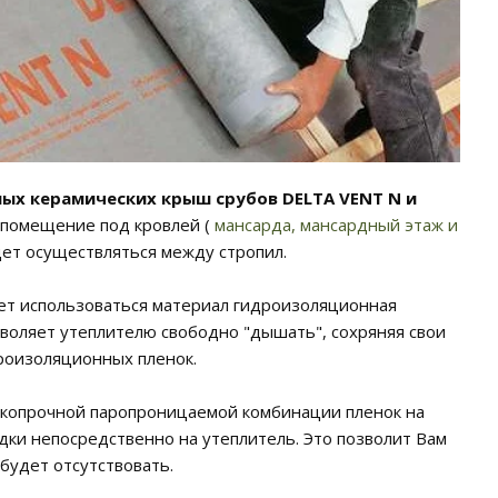
х керамических крыш срубов DELTA VENT N и
помещение под кровлей (
мансарда, мансардный этаж и
ет осуществляться между стропил.
дет использоваться материал гидроизоляционная
зволяет утеплителю свободно "дышать", сохряняя свои
дроизоляционных пленок.
окопрочной паропроницаемой комбинации пленок на
дки непосредственно на утеплитель. Это позволит Вам
будет отсутствовать.