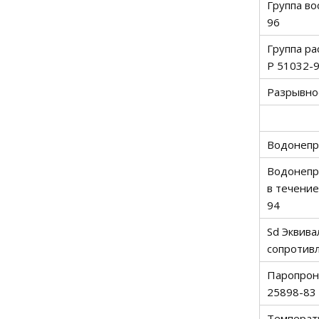
Группа во
96
Группа ра
Р 51032-
Разрывно
Водонепр
Водонепр
в течение
94
Sd Эквив
сопротив
Паропрон
25898-83
Температ