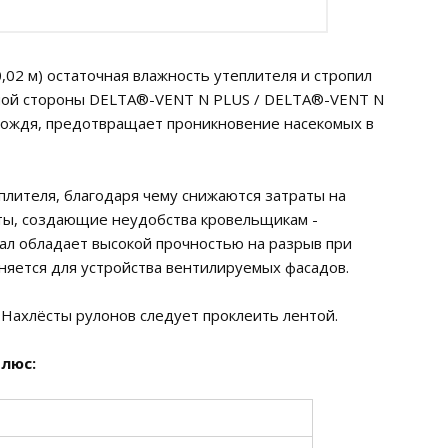
,02 м) остаточная влажность утеплителя и стропил
жной стороны DELTA®-VENT N PLUS / DELTA®-VENT N
дождя, предотвращает проникновение насекомых в
лителя, благодаря чему снижаются затраты на
еты, создающие неудобства кровельщикам -
ал обладает высокой прочностью на разрыв при
няется для устройства вентилируемых фасадов.
Нахлёсты рулонов следует проклеить лентой.
Плюс: