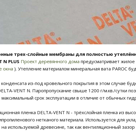
ные трех-слойные мембраны для полностью утеплённы
T N PLUS
Проект деревянного дома
предусматривает жилое 
е окна
). Утепление материалом минеральная вата PAROC буд
 конденсата из-под кровельного покрытия в этом случае бу
ELTA-VENT N. Паропропускание свыше 1200 г/м.кв./сутки по
а максимальный срок эксплуатации в отличие от обычных ги
ционная пленка DELTA-VENT N - трёхслойная пленка из выс
ипропиленового нетканого материала. Используется для укла
 на используемой древесине, так как вентиляционный зазор 