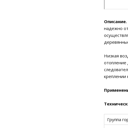
Описание.
надежно от
осуществля
деревянны
Низкая воз
отопление 
следовател
креплении 
Применени
Техническ
Группа го