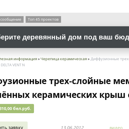
О компании
 сообщение
Топ 45 проектов
ерите деревянный дом под ваш бюдж
лезная информация
»
Черепица керамическая
»
Диффузионные трех
 DELTA VENT N
узионные трех-слойные ме
лённых керамических крыш 
310,00 бел.руб.
ить заявку
13.06.2012
видео