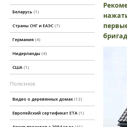
Рекоме
Беларусь
1
нажати
первы
Страны СНГ и ЕАЭС
7
брига
Германия
4
Нидерланды
4
США
1
Полезное
Видео о деревянных домах
12
Европейский сертификат ETA
1
Архив проектов с 2004 года
41