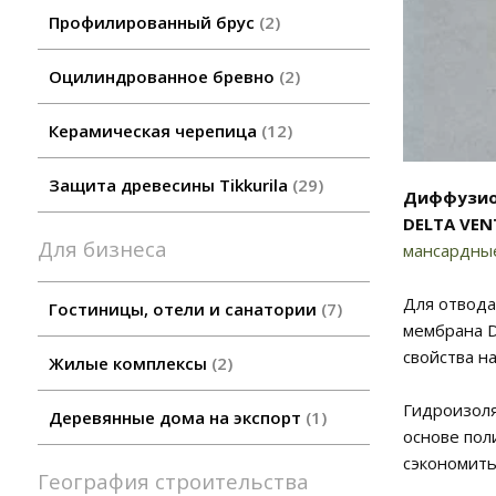
Профилированный брус
2
Оцилиндрованное бревно
2
Керамическая черепица
12
Защита древесины Tikkurila
29
Диффузион
DELTA VEN
Для бизнеса
мансардны
Для отвода
Гостиницы, отели и санатории
7
мембрана D
свойства н
Жилые комплексы
2
Гидроизоля
Деревянные дома на экспорт
1
основе пол
сэкономить
География строительства