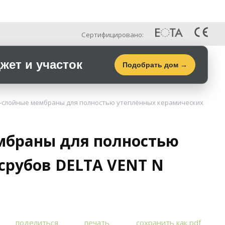
Рус
Галерея
Контакты
Сертифицировано:
ет и участок
Подобрать дом →
-слойные мембраны для полностью утеплённых керамических
мбраны для полностью
срубов DELTA VENT N
поделиться
печать
сохранить как pdf