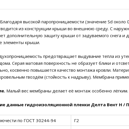
Благодаря высокой паропроницаемости (значение Sd около 0
водится из конструкции крыши во внешнюю среду. С нару
ет дополнительную защиту крыши от задуваемого снега и 
е элементы крыши.
духопроницаемость предотвращает выдувание тепла из утеп
дома. Серая матовая поверхность не образует блики и отсв
ьно, косвенно повышается качество монтажа кровли. Матери
кровельным гвоздём (стойкость к надрыву). Мембрана приме
е.
Малый вес мембраны делает её монтаж особенно лёгким. 
ие данные гидроизоляционной пленки Делта Вент Н / 
рючести по ГОСТ 30244-94
Г2