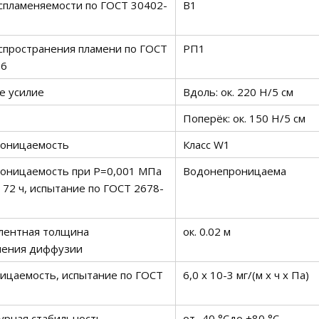
спламеняемости по ГОСТ 30402-
В1
спространения пламени по ГОСТ
РП1
96
е усилие
Вдоль: ок. 220 Н/5 см
Поперёк: ок. 150 Н/5 см
оницаемость
Класс W1
оницаемость при Р=0,001 МПа
Водонепроницаема
 72 ч, испытание по ГОСТ 2678-
алентная толщина
ок. 0.02 м
ления диффузии
ицаемость, испытание по ГОСТ
6,0 х 10-3 мг/(м х ч х Па)
урная стабильность
от -40 °Cдо +80 °C