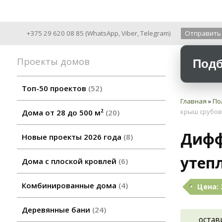
Archiline Wooden Houses since 2004
+375 29 620 08 85
(
WhatsApp
,
Viber
,
Telegram
)
Отправить
Проекты домов
Подб
Топ-50 проектов
52
Главная
»
По
крыш срубов
Дома от 28 до 500 м²
20
Дифф
Новые проекты 2026 года
8
утеп
Дома с плоской кровлей
6
Комбинированные дома
4
Цена: 
Деревянные бани
24
остав