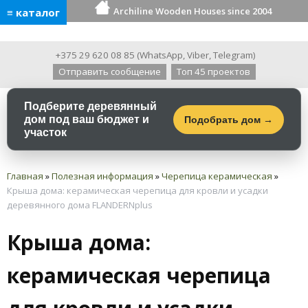
Archiline Wooden Houses since 2004
≡ каталог
+375 29 620 08 85
(
WhatsApp
,
Viber
,
Telegram
)
Отправить сообщение
Топ 45 проектов
Подберите деревянный
дом под ваш бюджет и
Подобрать дом →
участок
Главная
»
Полезная информация
»
Черепица керамическая
»
Крыша дома: керамическая черепица для кровли и усадки
деревянного дома FLANDERNplus
Крыша дома:
керамическая черепица