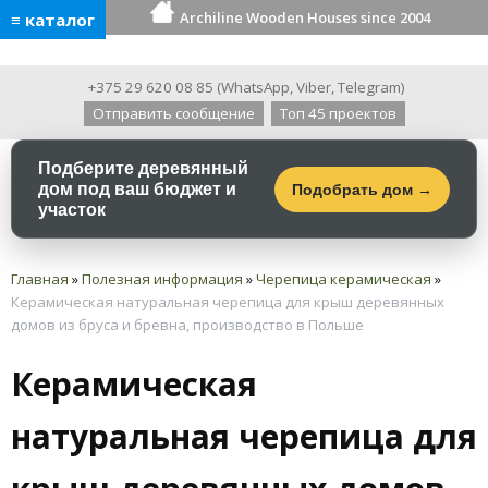
Archiline Wooden Houses since 2004
≡ каталог
+375 29 620 08 85
(
WhatsApp
,
Viber
,
Telegram
)
Отправить сообщение
Топ 45 проектов
Подберите деревянный
дом под ваш бюджет и
Подобрать дом →
участок
Главная
»
Полезная информация
»
Черепица керамическая
»
Керамическая натуральная черепица для крыш деревянных
домов из бруса и бревна, производство в Польше
Керамическая
натуральная черепица для