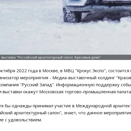
 октября 2022 года в Москве, в МВЦ "Крокус Экспо", состоитс
ганизатор мероприятия - Медиа-выставочный холдинг "Краси
 компания "Русский Запад". Информационную поддержку соб
 выставки окажут Московская торгово-промышленная палата 
отя бы однажды принимал участие в Международной архитек
ийский архитектурный салон", знает, что данное мероприяти
е с удовольствием.