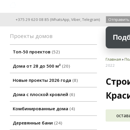
Archiline Wooden Houses since 2004
+375 29 620 08 85
(
WhatsApp
,
Viber
,
Telegram
)
Отправить
Проекты домов
Подб
Топ-50 проектов
52
Главная
»
По
2022
Дома от 28 до 500 м²
20
Стро
Новые проекты 2026 года
8
Крас
Дома с плоской кровлей
6
Комбинированные дома
4
остав
Деревянные бани
24