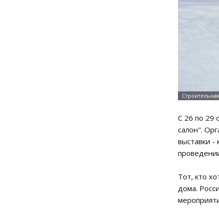
С 26 по 29
салон". Ор
выставки -
проведении
Тот, кто х
дома. Росс
мероприяти