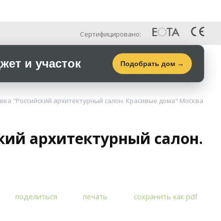
Рус
Галерея
Контакты
Сертифицировано:
ет и участок
Подобрать дом →
вка "Российский архитектурный салон. Красивые дома" Москва
кий архитектурный салон.
поделиться
печать
сохранить как pdf