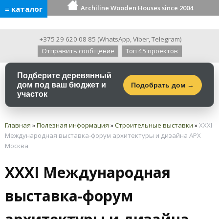
Archiline Wooden Houses since 2004
≡ каталог
+375 29 620 08 85
(
WhatsApp
,
Viber
,
Telegram
)
Отправить сообщение
Топ 45 проектов
Подберите деревянный
дом под ваш бюджет и
Подобрать дом →
участок
Главная
»
Полезная информация
»
Строительные выставки
»
XXXI
Международная выставка-форум архитектуры и дизайна АРХ
Москва
XXXI Международная
выставка-форум